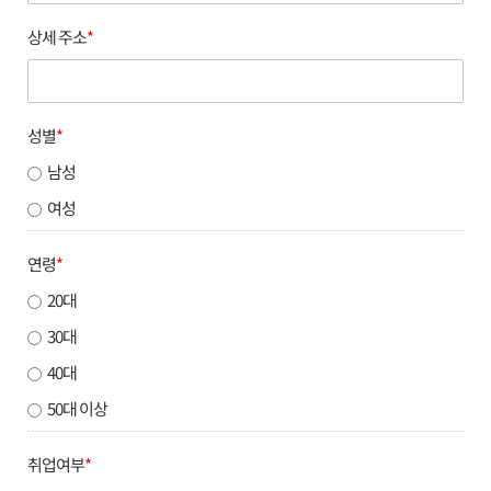
상세 주소
*
성별
*
남성
여성
연령
*
20대
30대
40대
50대 이상
취업여부
*