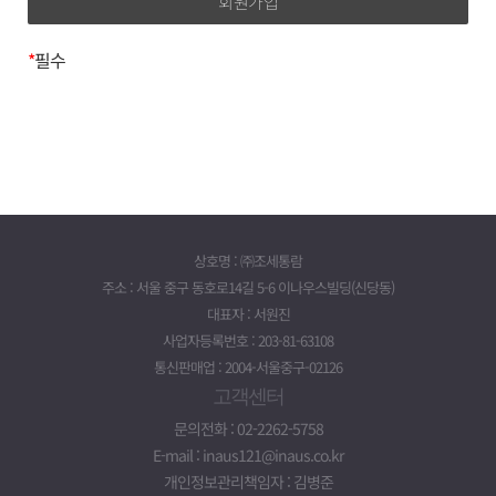
제 3조 (약관 효력 및 변경)
이름, 이메일, 전화번호, 주소
1. 이 약관의 내용은 회원이 정해진 등록절차를 거쳐 등록을
*
필수
완료하면 이 약관에 동의한 것으로 간주합니다.
3. 개인정보의 보유기간 및
2. 회사는 이 약관을 변경할 수 있으며 변경된 약관은 서비스
(www.taxbox.ai) 화면에 게시하거나 기타 방법으로
이용기간
회원에게 공지함으로써 효력이 발생합니다.
귀하의 개인정보는 다음과 같이 개인정보의 수집목적 또는
제공받은 목적이 달성되면 파기됩니다.*
제 4조 (약관의 수정)
- 회원가입정보의 경우, 회원가입을 탈퇴하거나 회원에서
1. 회사는 합리적 사유가 발생했을 경우 서비스 약관의
제명된 때
내용을 변경할 수 있습니다. 다만 변경된 내용은 이용자에게
상호명 : ㈜조세통람
- 대금지급정보의 경우, 대금의 완제일 또는
공지함으로써 효력을 발생합니다.
주소 : 서울 중구 동호로14길 5-6 이나우스빌딩(신당동)
채권소멸시효기간의 만료된 때
2. 회사의 변경된 약관을 초기화면에 공지함으로써 회원은
대표자 : 서원진
- 배송정보의 경우, 물품 또는 서비스가 인도되거나 제공된
직접 확인할 수 있습니다. 회원은 수정된 약관에 동의하지
사업자등록번호 : 203-81-63108
때
않을 경우 등록을 취소할 수 있으며, 서비스를 계속 이용할
통신판매업 : 2004-서울중구-02126
(단, 상법 등 법령의 규정에 의하여 보존할 필요성이 있는
경우 약관 수정에 대한 동의로 간주합니다.
고객센터
경우에는 예외로 합니다.)
제 5조 (약관 외 준칙)
위 보유기간에도 불구하고 계속 보유하여야 할 필요가 있을
문의전화 : 02-2262-5758
이 약관에 명시되지 아니한 사항에 대해서는
경우에는 귀하의 동의를 받겠습니다.
E-mail : inaus121@inaus.co.kr
전기통신기본법, 전기통신사업법, 정보통신망 이용촉진
* 계약기간이 끝나고 이용요금의 정산 등으로 일정기간
개인정보관리책임자 : 김병준
등에 관한 법률 및 기타 관련 법령의 규정에 따릅니다.