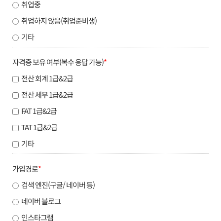
취업중
취업하지 않음(취업준비생)
기타
자격증 보유 여부(복수 응답 가능)
*
전산 회계 1급&2급
전산 세무 1급&2급
FAT 1급&2급
TAT 1급&2급
기타
가입경로
*
검색 엔진(구글/ 네이버 등)
네이버 블로그
인스타그램