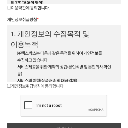
제 2조 (용어의 정의)
이용약관에 동의합니다.
1. 이 약관에서 사용하는 용어의 정의는 다음과 같습니다.
① 회원 : 회사와 서비스 이용에 관한 계약을 체결하고 회원
개인정보취급방침
*
아이디를 부여받은 자
② 아이디(ID) : 서비스 이용시 회원임을 나타내며 영문 또는
1. 개인정보의 수집목적 및
숫자, 영문 숫자의 조합으로 이루어져 있으며 이용자가 회원
이용목적
가입 시 중복이 되지 않는 한도
내에서 회원이 자유롭게 선정 할 수 있다.
㈜택스박스는 다음과 같은 목적을 위하여 개인정보를
③ 비밀번호(Password) : 회원이 부여받은 'ID'가 본인의
수집하고 있습니다.
'ID'인지 확인하며 회원의 보호를 위해 회원이 'ID'와 함께
서비스제공을 위한 계약의 성립(본인식별 및 본인의사 확인
선정한 영문 또는 숫자, 영문 숫자의
등)
조합이다.
서비스의 이행(상품배송 및 대금결제)
④ 운영자 : 서비스의 전반적인 관리와 원활한 운영을
개인정보취급방침에 동의합니다.
기타 새로운 서비스, 신상품이나 이벤트 정보 안내
위하여 회사에서 선정한 사람
단, 이용자의 기본적 인권침해의 우려가 있는 민감한
⑤ 해지 : 회사 또는 회원이 서비스 개통 이후 이용계약을
개인정보(인종 및 민족, 사상 및 신조, 출신지 및 본적지,
종료시키는 의사 표시
정치적 성향 및 범죄기록, 건강상태 및 성생활 등)는
2. 제1항의 용어를 제외한 용어의 정의는 거래 관행 및 관계
수집하지 않습니다.
법령에 따릅니다.
2. 수집하는 개인정보의 항목