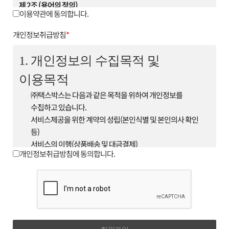
제 2조 (용어의 정의)
이용약관에 동의합니다.
1. 이 약관에서 사용하는 용어의 정의는 다음과 같습니다.
① 회원 : 회사와 서비스 이용에 관한 계약을 체결하고 회원
개인정보취급방침
*
아이디를 부여받은 자
② 아이디(ID) : 서비스 이용시 회원임을 나타내며 영문 또는
1. 개인정보의 수집목적 및
숫자, 영문 숫자의 조합으로 이루어져 있으며 이용자가 회원
이용목적
가입 시 중복이 되지 않는 한도
내에서 회원이 자유롭게 선정 할 수 있다.
㈜택스박스는 다음과 같은 목적을 위하여 개인정보를
③ 비밀번호(Password) : 회원이 부여받은 'ID'가 본인의
수집하고 있습니다.
'ID'인지 확인하며 회원의 보호를 위해 회원이 'ID'와 함께
서비스제공을 위한 계약의 성립(본인식별 및 본인의사 확인
선정한 영문 또는 숫자, 영문 숫자의
등)
조합이다.
서비스의 이행(상품배송 및 대금결제)
④ 운영자 : 서비스의 전반적인 관리와 원활한 운영을
개인정보취급방침에 동의합니다.
기타 새로운 서비스, 신상품이나 이벤트 정보 안내
위하여 회사에서 선정한 사람
단, 이용자의 기본적 인권침해의 우려가 있는 민감한
⑤ 해지 : 회사 또는 회원이 서비스 개통 이후 이용계약을
개인정보(인종 및 민족, 사상 및 신조, 출신지 및 본적지,
종료시키는 의사 표시
정치적 성향 및 범죄기록, 건강상태 및 성생활 등)는
2. 제1항의 용어를 제외한 용어의 정의는 거래 관행 및 관계
수집하지 않습니다.
법령에 따릅니다.
2. 수집하는 개인정보의 항목