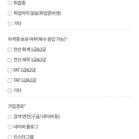
취업중
취업하지 않음(취업준비생)
기타
자격증 보유 여부(복수 응답 가능)
*
전산 회계 1급&2급
전산 세무 1급&2급
FAT 1급&2급
TAT 1급&2급
기타
가입경로
*
검색 엔진(구글/ 네이버 등)
네이버 블로그
인스타그램