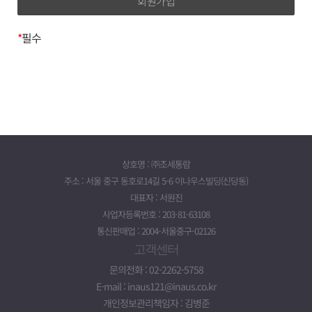
제 3조 (약관 효력 및 변경)
이름, 이메일, 전화번호, 주소
1. 이 약관의 내용은 회원이 정해진 등록절차를 거쳐 등록을
*
필수
완료하면 이 약관에 동의한 것으로 간주합니다.
3. 개인정보의 보유기간 및
2. 회사는 이 약관을 변경할 수 있으며 변경된 약관은 서비스
(www.taxbox.ai) 화면에 게시하거나 기타 방법으로
이용기간
회원에게 공지함으로써 효력이 발생합니다.
귀하의 개인정보는 다음과 같이 개인정보의 수집목적 또는
제공받은 목적이 달성되면 파기됩니다.*
제 4조 (약관의 수정)
- 회원가입정보의 경우, 회원가입을 탈퇴하거나 회원에서
1. 회사는 합리적 사유가 발생했을 경우 서비스 약관의
제명된 때
내용을 변경할 수 있습니다. 다만 변경된 내용은 이용자에게
상호명 : ㈜조세통람
- 대금지급정보의 경우, 대금의 완제일 또는
공지함으로써 효력을 발생합니다.
주소 : 서울 중구 동호로14길 5-6 이나우스빌딩(신당동)
채권소멸시효기간의 만료된 때
2. 회사의 변경된 약관을 초기화면에 공지함으로써 회원은
대표자 : 서원진
- 배송정보의 경우, 물품 또는 서비스가 인도되거나 제공된
직접 확인할 수 있습니다. 회원은 수정된 약관에 동의하지
사업자등록번호 : 203-81-63108
때
않을 경우 등록을 취소할 수 있으며, 서비스를 계속 이용할
통신판매업 : 2004-서울중구-02126
(단, 상법 등 법령의 규정에 의하여 보존할 필요성이 있는
경우 약관 수정에 대한 동의로 간주합니다.
고객센터
경우에는 예외로 합니다.)
제 5조 (약관 외 준칙)
위 보유기간에도 불구하고 계속 보유하여야 할 필요가 있을
문의전화 : 02-2262-5758
이 약관에 명시되지 아니한 사항에 대해서는
경우에는 귀하의 동의를 받겠습니다.
E-mail : inaus121@inaus.co.kr
전기통신기본법, 전기통신사업법, 정보통신망 이용촉진
* 계약기간이 끝나고 이용요금의 정산 등으로 일정기간
개인정보관리책임자 : 김병준
등에 관한 법률 및 기타 관련 법령의 규정에 따릅니다.