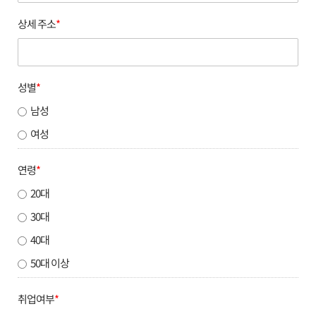
상세 주소
*
성별
*
남성
여성
연령
*
20대
30대
40대
50대 이상
취업여부
*