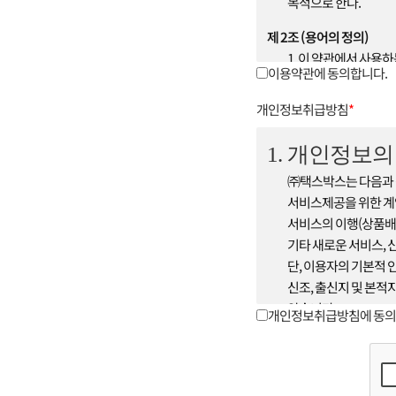
목적으로 한다.
제 2조 (용어의 정의)
1. 이 약관에서 사용
이용약관에 동의합니다.
① 회원 : 회사와 서
② 아이디(ID) : 서
개인정보취급방침
*
이루어져 있으며 이용자
내에서 회원이 자유롭게
1. 개인정보
③ 비밀번호(Passwor
㈜택스박스는 다음과 
위해 회원이 'ID'와 
서비스제공을 위한 계약
조합이다.
서비스의 이행(상품배
④ 운영자 : 서비스의
기타 새로운 서비스, 
⑤ 해지 : 회사 또는
단, 이용자의 기본적 
2. 제1항의 용어를 
신조, 출신지 및 본적
제 3조 (약관 효력 및 변경)
않습니다.
개인정보취급방침에 동의
1. 이 약관의 내용은
2. 수집하는
것으로 간주합니다.
2. 회사는 이 약관을 변
이름, 이메일, 전화번호
게시하거나 기타 방법