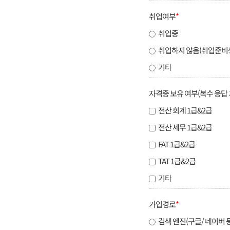
취업여부
*
취업중
취업하지 않음(취업준비
기타
자격증 보유 여부(복수 응답 
전산 회계 1급&2급
전산 세무 1급&2급
FAT 1급&2급
TAT 1급&2급
기타
가입경로
*
검색 엔진(구글/ 네이버 등