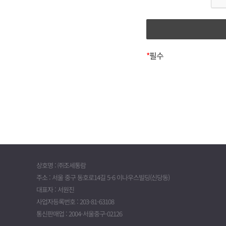
3. 개인정보
제 4조 (약관의 수정)
귀하의 개인정보는 다
1. 회사는 합리적 사
파기됩니다.*
변경된 내용은 이용자
- 회원가입정보의 경
2. 회사의 변경된 약
*
필수
- 대금지급정보의 경
회원은 수정된 약관에 
- 배송정보의 경우, 
이용할 경우 약관 수정
(단, 상법 등 법령의
제 5조 (약관 외 준칙)
위 보유기간에도 불구
이 약관에 명시되지 
받겠습니다.
정보통신망 이용촉진 등
* 계약기간이 끝나고
경우에는 미리 보유기
제 2 장 서비
4. 목적외 사
제 6조 (이용 계약의 성립)
상호명 : ㈜조세통람
1. 이용 계약은 회원
㈜택스박스는 귀하의 
주소 : 서울 중구 동호로14길 5-6 이나우스빌딩(신당동)
동의에 의해 성립됩니
내에서 사용하며, 동
대표자 : 서원진
2. 이용 신청시 요구
않습니다.
사업자등록번호 : 203-81-63108
통신판매업 : 2004-서울중구-02126
제 7조 (이용 신청)
5. 개인정보