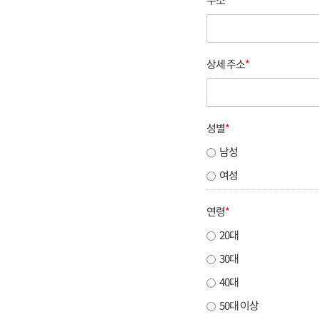
상세 주소
*
성별
*
남성
여성
연령
*
20대
30대
40대
50대 이상