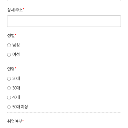
상세 주소
*
성별
*
남성
여성
연령
*
20대
30대
40대
50대 이상
취업여부
*