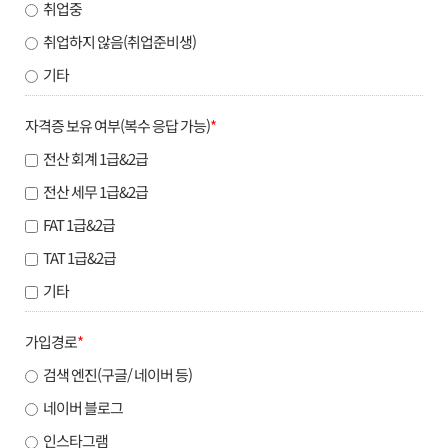
취업중
취업하지 않음(취업준비생)
기타
자격증 보유 여부(복수 응답 가능)
*
전산 회계 1급&2급
전산 세무 1급&2급
FAT 1급&2급
TAT 1급&2급
기타
가입경로
*
검색 엔진(구글/ 네이버 등)
네이버 블로그
인스타그램