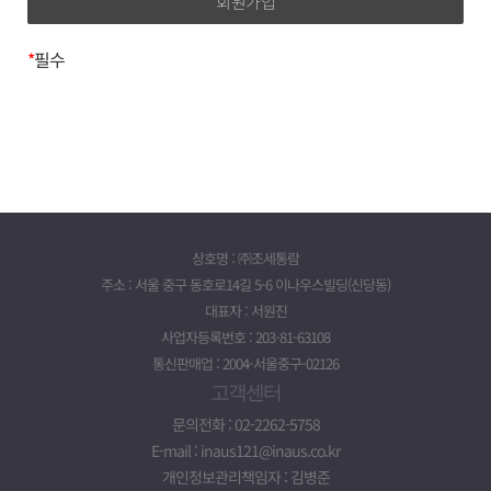
제 3조 (약관 효력 및 변경)
이름, 이메일, 전화번호, 주소
1. 이 약관의 내용은 회원이 정해진 등록절차를 거쳐 등록을
*
필수
완료하면 이 약관에 동의한 것으로 간주합니다.
3. 개인정보의 보유기간 및
2. 회사는 이 약관을 변경할 수 있으며 변경된 약관은 서비스
(www.taxbox.ai) 화면에 게시하거나 기타 방법으로
이용기간
회원에게 공지함으로써 효력이 발생합니다.
귀하의 개인정보는 다음과 같이 개인정보의 수집목적 또는
제공받은 목적이 달성되면 파기됩니다.*
제 4조 (약관의 수정)
- 회원가입정보의 경우, 회원가입을 탈퇴하거나 회원에서
1. 회사는 합리적 사유가 발생했을 경우 서비스 약관의
제명된 때
내용을 변경할 수 있습니다. 다만 변경된 내용은 이용자에게
상호명 : ㈜조세통람
- 대금지급정보의 경우, 대금의 완제일 또는
공지함으로써 효력을 발생합니다.
주소 : 서울 중구 동호로14길 5-6 이나우스빌딩(신당동)
채권소멸시효기간의 만료된 때
2. 회사의 변경된 약관을 초기화면에 공지함으로써 회원은
대표자 : 서원진
- 배송정보의 경우, 물품 또는 서비스가 인도되거나 제공된
직접 확인할 수 있습니다. 회원은 수정된 약관에 동의하지
사업자등록번호 : 203-81-63108
때
않을 경우 등록을 취소할 수 있으며, 서비스를 계속 이용할
통신판매업 : 2004-서울중구-02126
(단, 상법 등 법령의 규정에 의하여 보존할 필요성이 있는
경우 약관 수정에 대한 동의로 간주합니다.
고객센터
경우에는 예외로 합니다.)
제 5조 (약관 외 준칙)
위 보유기간에도 불구하고 계속 보유하여야 할 필요가 있을
문의전화 : 02-2262-5758
이 약관에 명시되지 아니한 사항에 대해서는
경우에는 귀하의 동의를 받겠습니다.
E-mail : inaus121@inaus.co.kr
전기통신기본법, 전기통신사업법, 정보통신망 이용촉진
* 계약기간이 끝나고 이용요금의 정산 등으로 일정기간
개인정보관리책임자 : 김병준
등에 관한 법률 및 기타 관련 법령의 규정에 따릅니다.