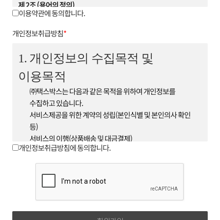
제 2조 (용어의 정의)
이용약관에 동의합니다.
1. 이 약관에서 사용하는 용어의 정의는 다음과 같습니다.
① 회원 : 회사와 서비스 이용에 관한 계약을 체결하고 회원
개인정보취급방침
*
아이디를 부여받은 자
② 아이디(ID) : 서비스 이용시 회원임을 나타내며 영문 또는
1. 개인정보의 수집목적 및
숫자, 영문 숫자의 조합으로 이루어져 있으며 이용자가 회원
이용목적
가입 시 중복이 되지 않는 한도
내에서 회원이 자유롭게 선정 할 수 있다.
㈜택스박스는 다음과 같은 목적을 위하여 개인정보를
③ 비밀번호(Password) : 회원이 부여받은 'ID'가 본인의
수집하고 있습니다.
'ID'인지 확인하며 회원의 보호를 위해 회원이 'ID'와 함께
서비스제공을 위한 계약의 성립(본인식별 및 본인의사 확인
선정한 영문 또는 숫자, 영문 숫자의
등)
조합이다.
서비스의 이행(상품배송 및 대금결제)
④ 운영자 : 서비스의 전반적인 관리와 원활한 운영을
개인정보취급방침에 동의합니다.
기타 새로운 서비스, 신상품이나 이벤트 정보 안내
위하여 회사에서 선정한 사람
단, 이용자의 기본적 인권침해의 우려가 있는 민감한
⑤ 해지 : 회사 또는 회원이 서비스 개통 이후 이용계약을
개인정보(인종 및 민족, 사상 및 신조, 출신지 및 본적지,
종료시키는 의사 표시
정치적 성향 및 범죄기록, 건강상태 및 성생활 등)는
2. 제1항의 용어를 제외한 용어의 정의는 거래 관행 및 관계
수집하지 않습니다.
법령에 따릅니다.
2. 수집하는 개인정보의 항목