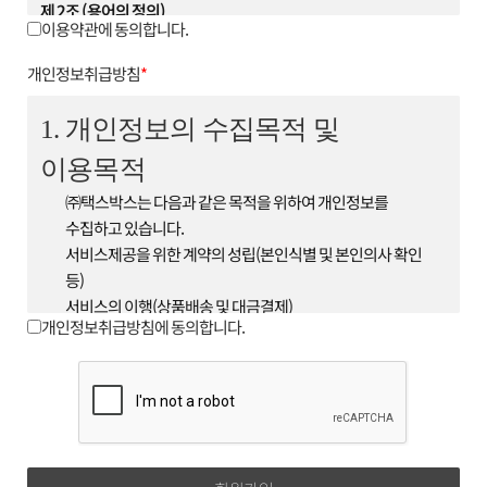
제 2조 (용어의 정의)
이용약관에 동의합니다.
1. 이 약관에서 사용하는 용어의 정의는 다음과 같습니다.
① 회원 : 회사와 서비스 이용에 관한 계약을 체결하고 회원
개인정보취급방침
*
아이디를 부여받은 자
② 아이디(ID) : 서비스 이용시 회원임을 나타내며 영문 또는
1. 개인정보의 수집목적 및
숫자, 영문 숫자의 조합으로 이루어져 있으며 이용자가 회원
이용목적
가입 시 중복이 되지 않는 한도
내에서 회원이 자유롭게 선정 할 수 있다.
㈜택스박스는 다음과 같은 목적을 위하여 개인정보를
③ 비밀번호(Password) : 회원이 부여받은 'ID'가 본인의
수집하고 있습니다.
'ID'인지 확인하며 회원의 보호를 위해 회원이 'ID'와 함께
서비스제공을 위한 계약의 성립(본인식별 및 본인의사 확인
선정한 영문 또는 숫자, 영문 숫자의
등)
조합이다.
서비스의 이행(상품배송 및 대금결제)
④ 운영자 : 서비스의 전반적인 관리와 원활한 운영을
개인정보취급방침에 동의합니다.
기타 새로운 서비스, 신상품이나 이벤트 정보 안내
위하여 회사에서 선정한 사람
단, 이용자의 기본적 인권침해의 우려가 있는 민감한
⑤ 해지 : 회사 또는 회원이 서비스 개통 이후 이용계약을
개인정보(인종 및 민족, 사상 및 신조, 출신지 및 본적지,
종료시키는 의사 표시
정치적 성향 및 범죄기록, 건강상태 및 성생활 등)는
2. 제1항의 용어를 제외한 용어의 정의는 거래 관행 및 관계
수집하지 않습니다.
법령에 따릅니다.
2. 수집하는 개인정보의 항목