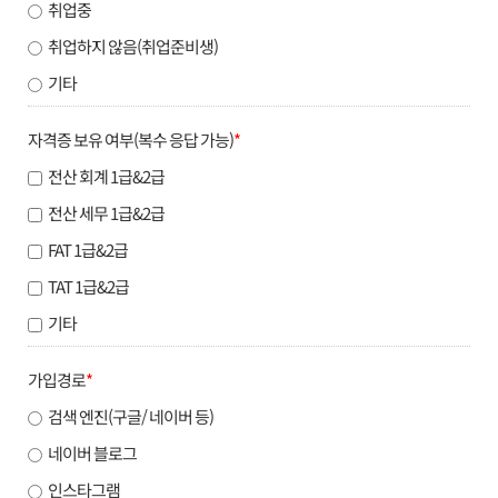
취업중
취업하지 않음(취업준비생)
기타
자격증 보유 여부(복수 응답 가능)
*
전산 회계 1급&2급
전산 세무 1급&2급
FAT 1급&2급
TAT 1급&2급
기타
가입경로
*
검색 엔진(구글/ 네이버 등)
네이버 블로그
인스타그램