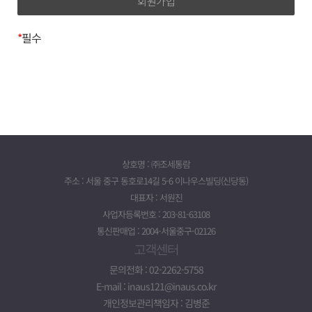
제 3조 (약관 효력 및 변경)
이름, 이메일, 전화번호, 주소
1. 이 약관의 내용은 회원이 정해진 등록절차를 거쳐 등록을
*
필수
완료하면 이 약관에 동의한 것으로 간주합니다.
3. 개인정보의 보유기간 및
2. 회사는 이 약관을 변경할 수 있으며 변경된 약관은 서비스
(www.taxbox.ai) 화면에 게시하거나 기타 방법으로
이용기간
회원에게 공지함으로써 효력이 발생합니다.
귀하의 개인정보는 다음과 같이 개인정보의 수집목적 또는
제공받은 목적이 달성되면 파기됩니다.*
제 4조 (약관의 수정)
- 회원가입정보의 경우, 회원가입을 탈퇴하거나 회원에서
1. 회사는 합리적 사유가 발생했을 경우 서비스 약관의
제명된 때
내용을 변경할 수 있습니다. 다만 변경된 내용은 이용자에게
상호명 : ㈜조세통람
- 대금지급정보의 경우, 대금의 완제일 또는
공지함으로써 효력을 발생합니다.
주소 : 서울 중구 동호로14길 5-6 이나우스빌딩(신당동)
채권소멸시효기간의 만료된 때
2. 회사의 변경된 약관을 초기화면에 공지함으로써 회원은
대표자 : 서원진
- 배송정보의 경우, 물품 또는 서비스가 인도되거나 제공된
직접 확인할 수 있습니다. 회원은 수정된 약관에 동의하지
사업자등록번호 : 203-81-63108
때
않을 경우 등록을 취소할 수 있으며, 서비스를 계속 이용할
통신판매업 : 2004-서울중구-02126
(단, 상법 등 법령의 규정에 의하여 보존할 필요성이 있는
경우 약관 수정에 대한 동의로 간주합니다.
고객센터
경우에는 예외로 합니다.)
제 5조 (약관 외 준칙)
위 보유기간에도 불구하고 계속 보유하여야 할 필요가 있을
문의전화 : 02-2262-5758
이 약관에 명시되지 아니한 사항에 대해서는
경우에는 귀하의 동의를 받겠습니다.
E-mail : inaus121@inaus.co.kr
전기통신기본법, 전기통신사업법, 정보통신망 이용촉진
* 계약기간이 끝나고 이용요금의 정산 등으로 일정기간
개인정보관리책임자 : 김병준
등에 관한 법률 및 기타 관련 법령의 규정에 따릅니다.