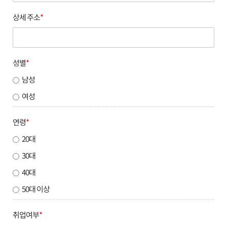
상세 주소
*
성별
*
남성
여성
연령
*
20대
30대
40대
50대 이상
취업여부
*