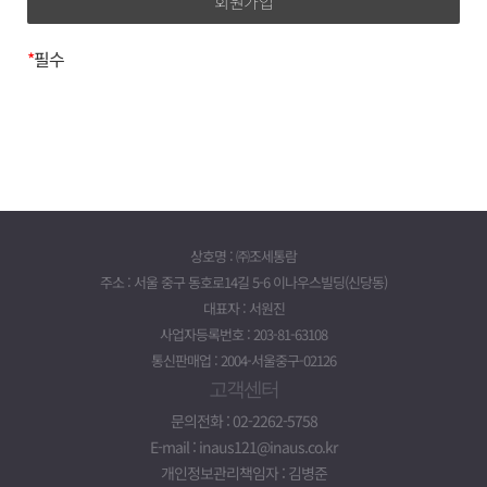
제 3조 (약관 효력 및 변경)
이름, 이메일, 전화번호, 주소
1. 이 약관의 내용은 회원이 정해진 등록절차를 거쳐 등록을
*
필수
완료하면 이 약관에 동의한 것으로 간주합니다.
3. 개인정보의 보유기간 및
2. 회사는 이 약관을 변경할 수 있으며 변경된 약관은 서비스
(www.taxbox.ai) 화면에 게시하거나 기타 방법으로
이용기간
회원에게 공지함으로써 효력이 발생합니다.
귀하의 개인정보는 다음과 같이 개인정보의 수집목적 또는
제공받은 목적이 달성되면 파기됩니다.*
제 4조 (약관의 수정)
- 회원가입정보의 경우, 회원가입을 탈퇴하거나 회원에서
1. 회사는 합리적 사유가 발생했을 경우 서비스 약관의
제명된 때
내용을 변경할 수 있습니다. 다만 변경된 내용은 이용자에게
상호명 : ㈜조세통람
- 대금지급정보의 경우, 대금의 완제일 또는
공지함으로써 효력을 발생합니다.
주소 : 서울 중구 동호로14길 5-6 이나우스빌딩(신당동)
채권소멸시효기간의 만료된 때
2. 회사의 변경된 약관을 초기화면에 공지함으로써 회원은
대표자 : 서원진
- 배송정보의 경우, 물품 또는 서비스가 인도되거나 제공된
직접 확인할 수 있습니다. 회원은 수정된 약관에 동의하지
사업자등록번호 : 203-81-63108
때
않을 경우 등록을 취소할 수 있으며, 서비스를 계속 이용할
통신판매업 : 2004-서울중구-02126
(단, 상법 등 법령의 규정에 의하여 보존할 필요성이 있는
경우 약관 수정에 대한 동의로 간주합니다.
고객센터
경우에는 예외로 합니다.)
제 5조 (약관 외 준칙)
위 보유기간에도 불구하고 계속 보유하여야 할 필요가 있을
문의전화 : 02-2262-5758
이 약관에 명시되지 아니한 사항에 대해서는
경우에는 귀하의 동의를 받겠습니다.
E-mail : inaus121@inaus.co.kr
전기통신기본법, 전기통신사업법, 정보통신망 이용촉진
* 계약기간이 끝나고 이용요금의 정산 등으로 일정기간
개인정보관리책임자 : 김병준
등에 관한 법률 및 기타 관련 법령의 규정에 따릅니다.