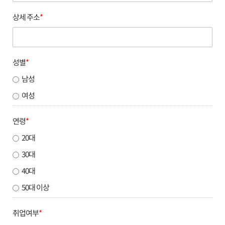
상세 주소
*
성별
*
남성
여성
연령
*
20대
30대
40대
50대 이상
취업여부
*