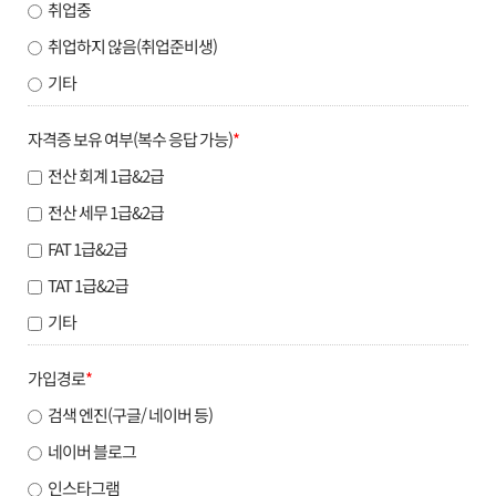
취업중
취업하지 않음(취업준비생)
기타
자격증 보유 여부(복수 응답 가능)
*
전산 회계 1급&2급
전산 세무 1급&2급
FAT 1급&2급
TAT 1급&2급
기타
가입경로
*
검색 엔진(구글/ 네이버 등)
네이버 블로그
인스타그램