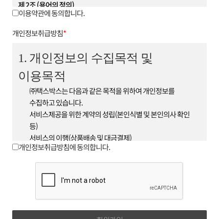
제 2조 (용어의 정의)
이용약관에 동의합니다.
1. 이 약관에서 사용하는 용어의 정의는 다음과 같습니다.
① 회원 : 회사와 서비스 이용에 관한 계약을 체결하고 회원
개인정보취급방침
*
아이디를 부여받은 자
② 아이디(ID) : 서비스 이용시 회원임을 나타내며 영문 또는
1. 개인정보의 수집목적 및
숫자, 영문 숫자의 조합으로 이루어져 있으며 이용자가 회원
이용목적
가입 시 중복이 되지 않는 한도
내에서 회원이 자유롭게 선정 할 수 있다.
㈜택스박스는 다음과 같은 목적을 위하여 개인정보를
③ 비밀번호(Password) : 회원이 부여받은 'ID'가 본인의
수집하고 있습니다.
'ID'인지 확인하며 회원의 보호를 위해 회원이 'ID'와 함께
서비스제공을 위한 계약의 성립(본인식별 및 본인의사 확인
선정한 영문 또는 숫자, 영문 숫자의
등)
조합이다.
서비스의 이행(상품배송 및 대금결제)
④ 운영자 : 서비스의 전반적인 관리와 원활한 운영을
개인정보취급방침에 동의합니다.
기타 새로운 서비스, 신상품이나 이벤트 정보 안내
위하여 회사에서 선정한 사람
단, 이용자의 기본적 인권침해의 우려가 있는 민감한
⑤ 해지 : 회사 또는 회원이 서비스 개통 이후 이용계약을
개인정보(인종 및 민족, 사상 및 신조, 출신지 및 본적지,
종료시키는 의사 표시
정치적 성향 및 범죄기록, 건강상태 및 성생활 등)는
2. 제1항의 용어를 제외한 용어의 정의는 거래 관행 및 관계
수집하지 않습니다.
법령에 따릅니다.
2. 수집하는 개인정보의 항목