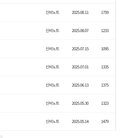
신비노트
2025.08.11
1759
신비노트
2025.08.07
1233
신비노트
2025.07.15
1095
신비노트
2025.07.01
1335
신비노트
2025.06.13
1375
신비노트
2025.05.30
1323
신비노트
2025.05.14
1479