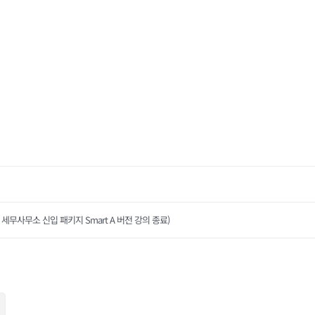
시 세무사무소 신입 패키지 Smart A 버전 강의 종료)