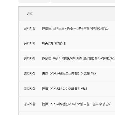
번호
공지사항
[이벤트] 신비노트 세무실무 교육 특별 혜택(8/1~8/31)
공지사항
배송업체 휴가안내
공지사항
[이벤트] 하반기 취업&이직 시즌 LIMITED 특가 이벤트(7/1~7
공지사항
[필독] 2026 신비노트 세무캘린더 품절 안내
공지사항
[필독] 2026 택스다이어리 품절 안내
공지사항
[필독] 2026 세무캘린더 4대 보험 요율표 일부 수정 안내