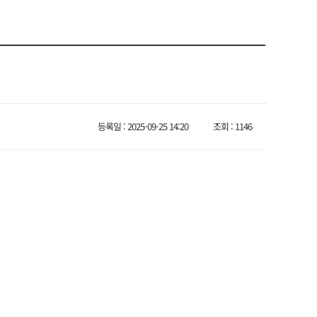
등록일 : 2025-09-25 14:20
조회 : 1146