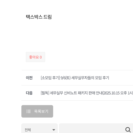
택스박스 드림
좋아요
0
이전
[소모임 후기] 9/6(토) 세무실무자들의 모임 후기
다음
[필독] 세무실무 신비노트 패키지 판매 안내(2025.10.15 오후 1
목록보기