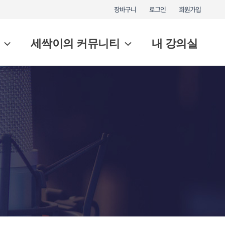
장바구니
로그인
회원가입
세싹이의 커뮤니티
내 강의실