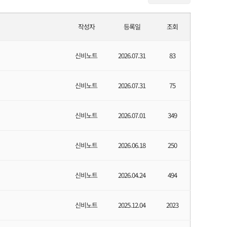
작성자
등록일
조회
신비노트
2026.07.31
83
신비노트
2026.07.31
75
신비노트
2026.07.01
349
신비노트
2026.06.18
250
신비노트
2026.04.24
494
신비노트
2025.12.04
2023