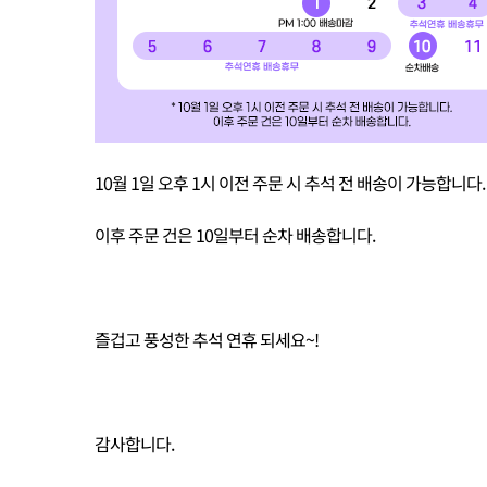
10월 1일 오후 1시 이전 주문 시 추석 전 배송이 가능합니다.
이후 주문 건은 10일부터 순차 배송합니다.
즐겁고 풍성한 추석 연휴 되세요~!
감사합니다.