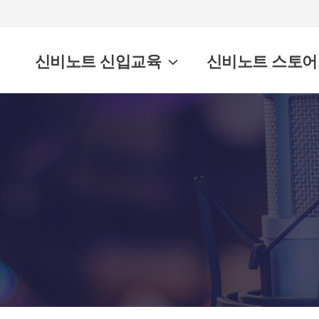
신비노트 신입교육
신비노트 스토어