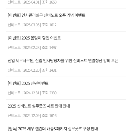
신비노트
|
2025.04.01
|
조회 1650
[이벤트] 인사관리실무 신비노트 오픈 기념 이벤트
신비노트
|
2025.03.05
|
조회 1612
[이벤트] 2025 봄맞이 할인 이벤트
신비노트
|
2025.02.28
|
조회 1497
신입 세무사무원, 신입 인사담당자를 위한 신비노트 연말정산 강의 오픈
신비노트
|
2025.02.20
|
조회 1431
[이벤트] 2025 신년이벤트
신비노트
|
2024.12.31
|
조회 2330
2025 신비노트 실무굿즈 세트 판매 안내
신비노트
|
2024.12.09
|
조회 1616
[필독] 2025 세무 캘린더 배송&패키지 실무굿즈 구성 안내