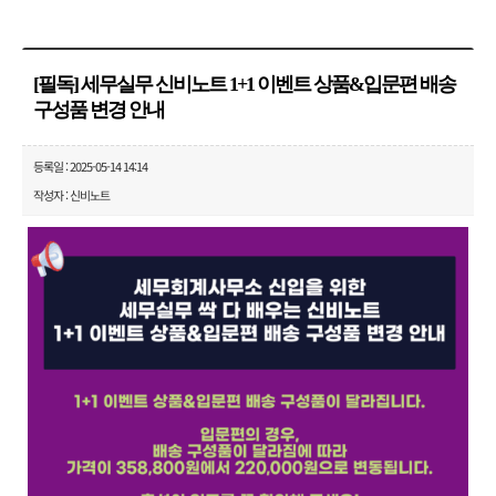
[필독] 세무실무 신비노트 1+1 이벤트 상품&입문편 배송
구성품 변경 안내
등록일 : 2025-05-14 14:14
작성자 : 신비노트