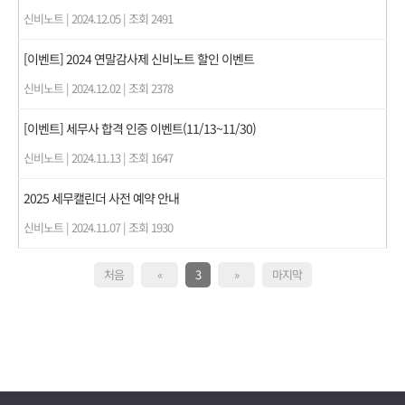
신비노트
|
2024.12.05
|
조회 2491
[이벤트] 2024 연말감사제 신비노트 할인 이벤트
신비노트
|
2024.12.02
|
조회 2378
[이벤트] 세무사 합격 인증 이벤트(11/13~11/30)
신비노트
|
2024.11.13
|
조회 1647
2025 세무캘린더 사전 예약 안내
신비노트
|
2024.11.07
|
조회 1930
처음
«
3
»
마지막