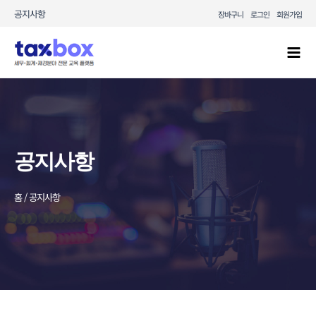
콘텐츠로
공지사항
장바구니
로그인
회원가입
건너뛰기
Mai
Men
공지사항
홈 / 공지사항