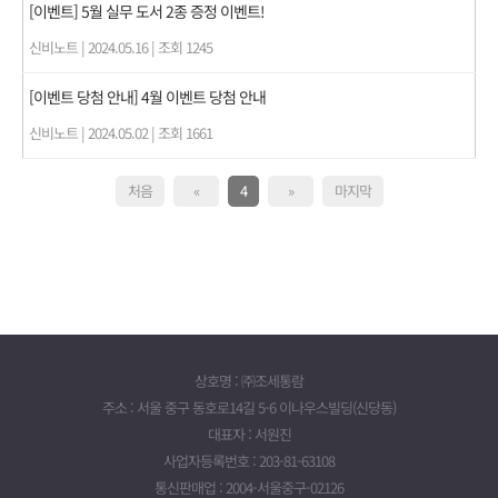
[이벤트] 5월 실무 도서 2종 증정 이벤트!
신비노트
|
2024.05.16
|
조회 1245
[이벤트 당첨 안내] 4월 이벤트 당첨 안내
신비노트
|
2024.05.02
|
조회 1661
처음
«
4
»
마지막
상호명 : ㈜조세통람
주소 : 서울 중구 동호로14길 5-6 이나우스빌딩(신당동)
대표자 : 서원진
사업자등록번호 : 203-81-63108
통신판매업 : 2004-서울중구-02126