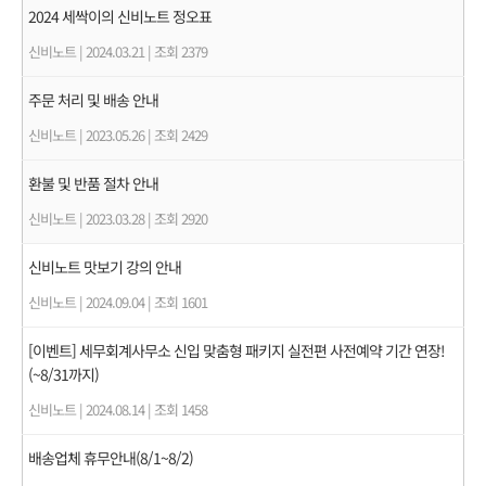
2024 세싹이의 신비노트 정오표
신비노트
|
2024.03.21
|
조회 2379
주문 처리 및 배송 안내
신비노트
|
2023.05.26
|
조회 2429
환불 및 반품 절차 안내
신비노트
|
2023.03.28
|
조회 2920
신비노트 맛보기 강의 안내
신비노트
|
2024.09.04
|
조회 1601
[이벤트] 세무회계사무소 신입 맞춤형 패키지 실전편 사전예약 기간 연장!
(~8/31까지)
신비노트
|
2024.08.14
|
조회 1458
배송업체 휴무안내(8/1~8/2)