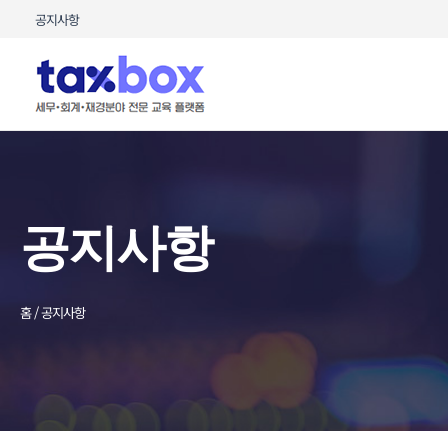
콘텐츠로
공지사항
건너뛰기
공지사항
홈 / 공지사항