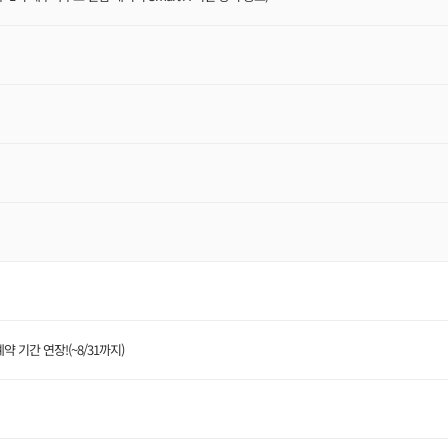
기간 연장!(~8/31까지)