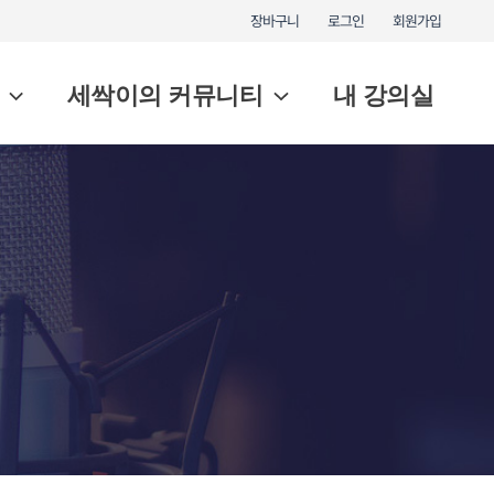
장바구니
로그인
회원가입
세싹이의 커뮤니티
내 강의실