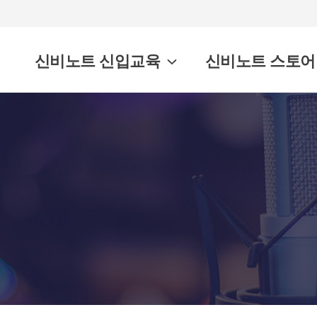
신비노트 신입교육
신비노트 스토어