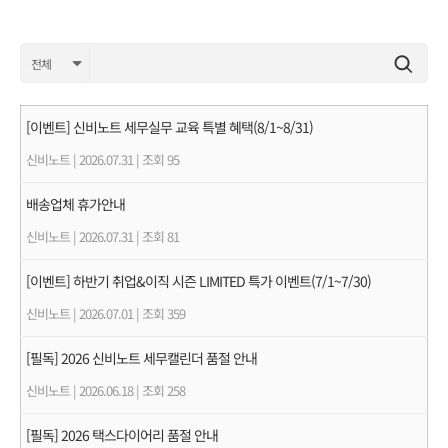
[이벤트] 신비노트 세무실무 교육 특별 혜택(8/1~8/31)
신비노트
|
2026.07.31
|
조회 95
배송업체 휴가안내
신비노트
|
2026.07.31
|
조회 81
[이벤트] 하반기 취업&이직 시즌 LIMITED 특가 이벤트(7/1~7/30)
신비노트
|
2026.07.01
|
조회 359
[필독] 2026 신비노트 세무캘린더 품절 안내
신비노트
|
2026.06.18
|
조회 258
[필독] 2026 택스다이어리 품절 안내