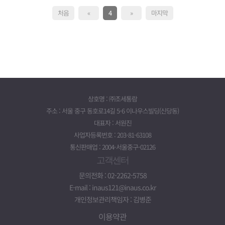
처음
«
4
»
마지막
상호명 : ㈜조세통람
주소 : 서울 중구 동호로14길 5-6 이나우스빌딩(신당동)
대표자 : 서원진
사업자등록번호 : 203-81-63108
통신판매업 : 2004-서울중구-02126
고객센터
문의전화 : 02-2262-5758
E-mail : inaus121@inaus.co.kr
개인정보관리책임자 : 김병준
이용약관