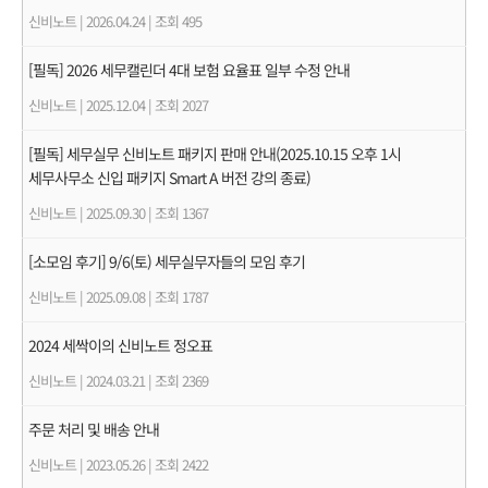
신비노트
|
2026.04.24
|
조회 495
[필독] 2026 세무캘린더 4대 보험 요율표 일부 수정 안내
신비노트
|
2025.12.04
|
조회 2027
[필독] 세무실무 신비노트 패키지 판매 안내(2025.10.15 오후 1시
세무사무소 신입 패키지 Smart A 버전 강의 종료)
신비노트
|
2025.09.30
|
조회 1367
[소모임 후기] 9/6(토) 세무실무자들의 모임 후기
신비노트
|
2025.09.08
|
조회 1787
2024 세싹이의 신비노트 정오표
신비노트
|
2024.03.21
|
조회 2369
주문 처리 및 배송 안내
신비노트
|
2023.05.26
|
조회 2422