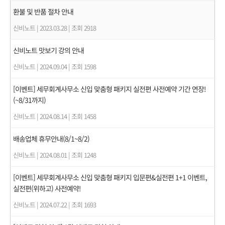
환불 및 반품 절차 안내
신비노트
|
2023.03.28
|
조회 2918
신비노트 맛보기 강의 안내
신비노트
|
2024.09.04
|
조회 1598
[이벤트] 세무회계사무소 신입 맞춤형 패키지 실전편 사전예약 기간 연장!
(~8/31까지)
신비노트
|
2024.08.14
|
조회 1458
배송업체 휴무안내(8/1~8/2)
신비노트
|
2024.08.01
|
조회 1248
[이벤트] 세무회계사무소 신입 맞춤형 패키지 입문편&실전편 1+1 이벤트,
실전편(위하고) 사전예약!
신비노트
|
2024.07.22
|
조회 1693