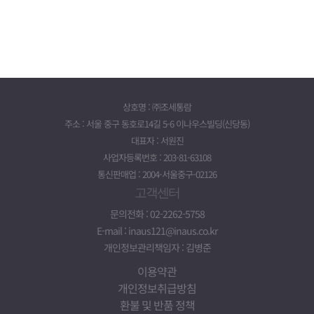
상호명 : ㈜조세통람
주소 : 서울 중구 동호로14길 5-6 이나우스빌딩(신당동)
대표자 : 서원진
사업자등록번호 : 203-81-63108
통신판매업 : 2004-서울중구-02126
고객센터
문의전화 : 02-2262-5758
E-mail : inaus121@inaus.co.kr
개인정보관리책임자 : 김병준
이용약관
개인정보취급방침
환불 및 반품 정책