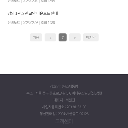
신비노트
|
2023.02.10
|
조회 1344
강의 1권, 2권 교안 다운로드 안내
신비노트
|
2023.02.06
|
조회 1486
처음
«
7
»
마지막
상호명 : ㈜조세통람
주소 : 서울 중구 동호로14길 5-6 이나우스빌딩(신당동)
대표자 : 서원진
사업자등록번호 : 203-81-63108
통신판매업 : 2004-서울중구-02126
고객센터