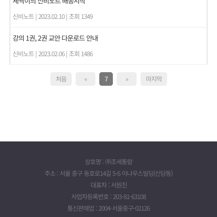
세싹이의 신비노트 배송시작
신비노트
|
2023.02.10
|
조회 1349
강의 1권, 2권 교안 다운로드 안내
신비노트
|
2023.02.06
|
조회 1486
처음
«
7
»
마지막
상호명 : ㈜조세통람
주소 : 서울 중구 동호로14길 5-6 이나우스빌딩(신당동)
대표자 : 서원진
사업자등록번호 : 203-81-63108
통신판매업 : 2004-서울중구-02126