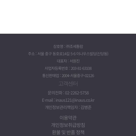
상호명 : ㈜조세통람
주소 : 서울 중구 동호로14길 5-6 이나우스빌딩(신당동)
대표자 : 서원진
사업자등록번호 : 203-81-63108
통신판매업 : 2004-서울중구-02126
고객센터
문의전화 : 02-2262-5758
E-mail : inaus121@inaus.co.kr
개인정보관리책임자 : 김병준
이용약관
개인정보취급방침
환불 및 반품 정책