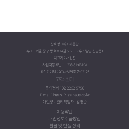
상호명 : ㈜조세통람
주소 : 서울 중구 동호로14길 5-6 이나우스빌딩(신당동)
대표자 : 서원진
사업자등록번호 : 203-81-63108
통신판매업 : 2004-서울중구-02126
고객센터
문의전화 : 02-2262-5758
E-mail : inaus121@inaus.co.kr
개인정보관리책임자 : 김병준
이용약관
개인정보취급방침
환불 및 반품 정책