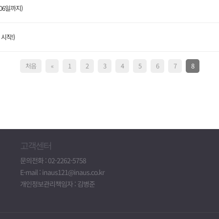
06일까지)
시작!)
처음
«
1
2
3
4
5
6
7
8
고객센터
문의전화 : 02-2262-5758
E-mail : inaus121@inaus.co.kr
개인정보관리책임자 : 김병준