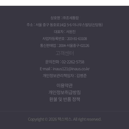
상호명 : ㈜조세통람
주소 : 서울 중구 동호로14길 5-6 이나우스빌딩(신당동)
대표자 : 서원진
사업자등록번호 : 203-81-63108
통신판매업 : 2004-서울중구-02126
고객센터
문의전화 : 02-2262-5758
E-mail : inaus121@inaus.co.kr
개인정보관리책임자 : 김병준
이용약관
개인정보취급방침
환불 및 반품 정책
Copyright © 2026 택스박스. All right reserved.