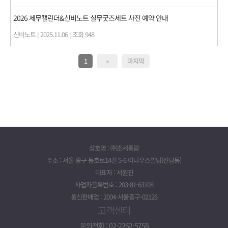
2026 세무캘린더&신비노트 실무굿즈세트 사전 예약 안내
신비노트
|
2025.11.06
|
조회 948
1
»
마지막
상호명 : ㈜조세통람
주소 : 서울 중구 동호로14길 5-6 이나우스빌딩(신당동)
대표자 : 서원진
사업자등록번호 : 203-81-63108
통신판매업 : 2004-서울중구-02126
고객센터
문의전화 : 02-2262-5758