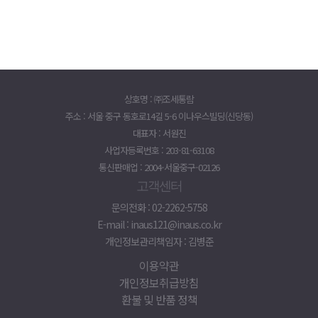
상호명 : ㈜조세통람
주소 : 서울 중구 동호로14길 5-6 이나우스빌딩(신당동)
대표자 : 서원진
사업자등록번호 : 203-81-63108
통신판매업 : 2004-서울중구-02126
고객센터
문의전화 : 02-2262-5758
E-mail : inaus121@inaus.co.kr
개인정보관리책임자 : 김병준
이용약관
개인정보취급방침
환불 및 반품 정책