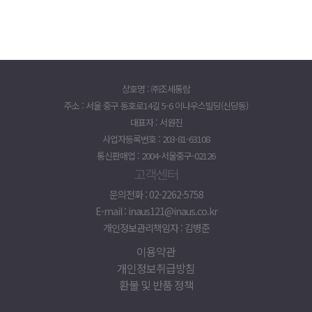
상호명 : ㈜조세통람
주소 : 서울 중구 동호로14길 5-6 이나우스빌딩(신당동)
대표자 : 서원진
사업자등록번호 : 203-81-63108
통신판매업 : 2004-서울중구-02126
고객센터
문의전화 : 02-2262-5758
E-mail : inaus121@inaus.co.kr
개인정보관리책임자 : 김병준
이용약관
개인정보취급방침
환불 및 반품 정책