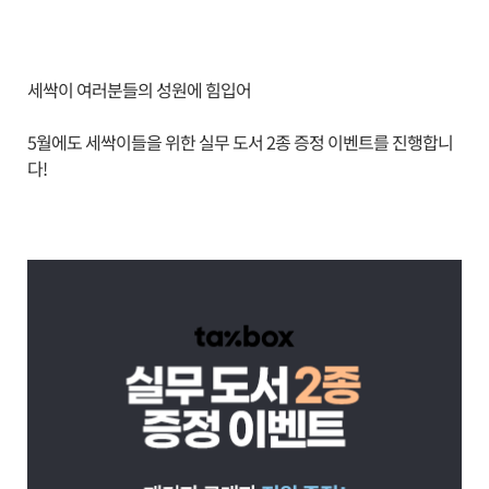
세싹이 여러분들의 성원에 힘입어
5월에도 세싹이들을 위한 실무 도서 2종 증정 이벤트를 진행합니
다!