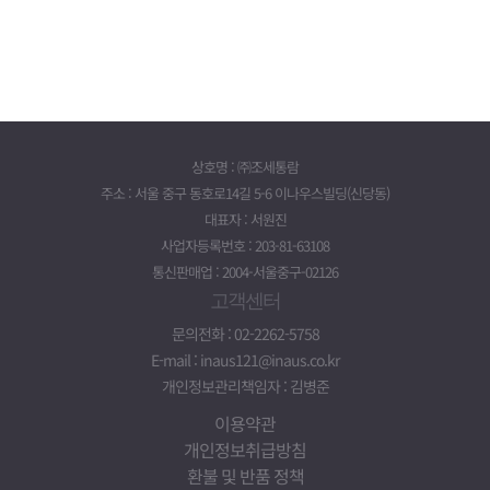
상호명 : ㈜조세통람
주소 : 서울 중구 동호로14길 5-6 이나우스빌딩(신당동)
대표자 : 서원진
사업자등록번호 : 203-81-63108
통신판매업 : 2004-서울중구-02126
고객센터
문의전화 : 02-2262-5758
E-mail : inaus121@inaus.co.kr
개인정보관리책임자 : 김병준
이용약관
개인정보취급방침
환불 및 반품 정책