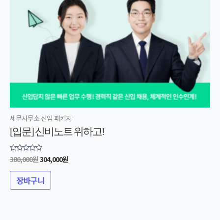
세무사무소 신입 패키지
[입문] 신비노트 위하고!
380,000
원
304,000
원
5
중에서
0
로
장바구니
평가됨