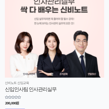
신비노트 신입교육
신입인사팀 인사관리실무
200,000
원
5
중에서
0