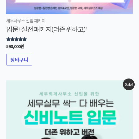
세무사무소 신입 패키지
입문+실전 패키지(더존 위하고)!
590,000
원
5 중에서
5.00
로 평가됨
장바구니
원래
현재
Sale!
가격:
가격:
380,000원.
304,000원.