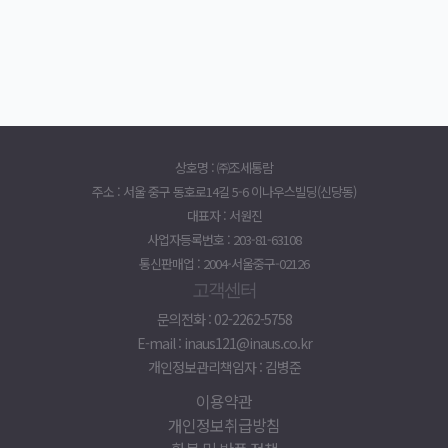
상호명 : ㈜조세통람
주소 : 서울 중구 동호로14길 5-6 이나우스빌딩(신당동)
대표자 : 서원진
사업자등록번호 : 203-81-63108
통신판매업 : 2004-서울중구-02126
고객센터
문의전화 : 02-2262-5758
E-mail : inaus121@inaus.co.kr
개인정보관리책임자 : 김병준
이용약관
개인정보취급방침