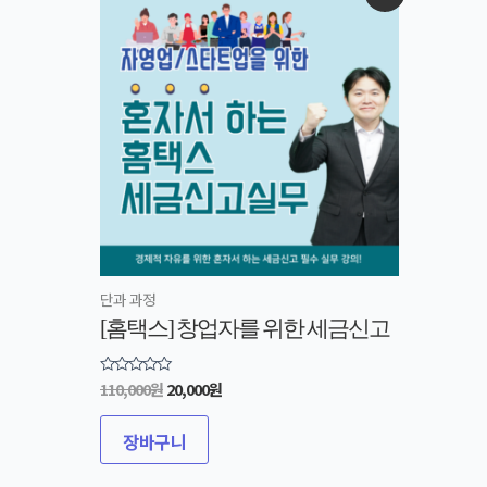
가격:
가격:
110,000원.
20,000원.
단과 과정
[홈택스] 창업자를 위한 세금신고
110,000
원
20,000
원
5
중에서
0
로
장바구니
평가됨