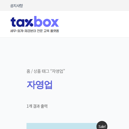
콘텐츠로
공지사항
건너뛰기
홈
/ 상품 태그 “자영업”
자영업
1개 결과 출력
원래
현재
Sale!