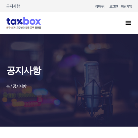
콘텐츠로
공지사항
장바구니
로그인
회원가입
건너뛰기
Mai
Men
공지사항
홈 / 공지사항