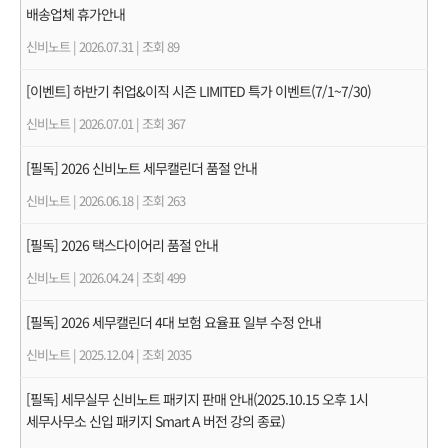
배송업체 휴가안내
신비노트
|
2026.07.31
|
조회 89
[이벤트] 하반기 취업&이직 시즌 LIMITED 특가 이벤트(7/1~7/30)
신비노트
|
2026.07.01
|
조회 367
[필독] 2026 신비노트 세무캘린더 품절 안내
신비노트
|
2026.06.18
|
조회 263
[필독] 2026 택스다이어리 품절 안내
신비노트
|
2026.04.24
|
조회 499
[필독] 2026 세무캘린더 4대 보험 요율표 일부 수정 안내
신비노트
|
2025.12.04
|
조회 2035
[필독] 세무실무 신비노트 패키지 판매 안내(2025.10.15 오후 1시
세무사무소 신입 패키지 Smart A 버전 강의 종료)