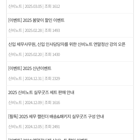
신비노트
|
2025.03.05
|
조회 1612
[이벤트] 2025 봄맞이 할인 이벤트
신비노트
|
2025.02.28
|
조회 1493
신입 세무사무원, 신입 인사담당자를 위한 신비노트 연말정산 강의 오픈
신비노트
|
2025.02.20
|
조회 1430
[이벤트] 2025 신년이벤트
신비노트
|
2024.12.31
|
조회 2329
2025 신비노트 실무굿즈 세트 판매 안내
신비노트
|
2024.12.09
|
조회 1616
[필독] 2025 세무 캘린더 배송&패키지 실무굿즈 구성 안내
신비노트
|
2024.12.05
|
조회 2491