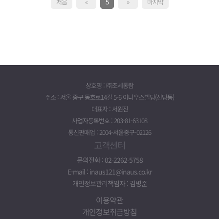
처음
«
5
»
마지막
상호명 : ㈜조세통람
주소 : 서울 중구 동호로14길 5-6 이나우스빌딩(신당동)
대표자 : 서원진
사업자등록번호 : 203-81-63108
통신판매업 : 2004-서울중구-02126
고객센터
문의전화 : 02-2262-5758
E-mail : inaus121@inaus.co.kr
개인정보관리책임자 : 김병준
이용약관
개인정보취급방침