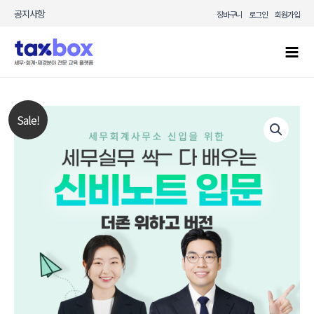
콘텐츠로
공지사항
장바구니
로그인
회원가입
건너뛰기
Mai
Men
[입문]
원래
현재
Sale!
신비노트
가격:
가격:
위하고!
수량
380,000원.
304,000원.