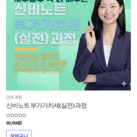
단과 과정
신비노트 부가가치세(실전) 과정
80,000
원
5
중에서
0
로
장바구니