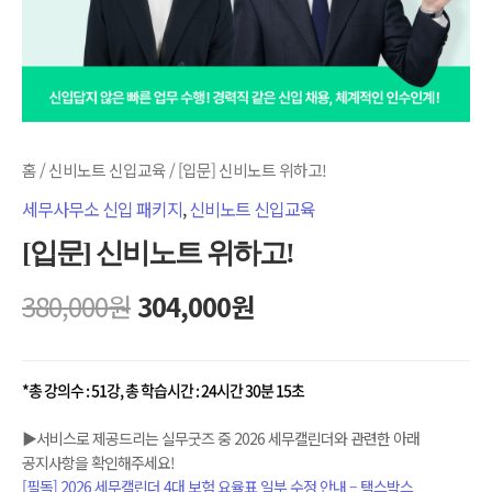
홈
/
신비노트 신입교육
/ [입문] 신비노트 위하고!
세무사무소 신입 패키지
,
신비노트 신입교육
[입문] 신비노트 위하고!
380,000
원
304,000
원
*총 강의수 : 51강, 총 학습시간 : 24시간 30분 15초
▶서비스로 제공드리는 실무굿즈 중 2026 세무캘린더와 관련한 아래
공지사항을 확인해주세요!
[필독] 2026 세무캘린더 4대 보험 요율표 일부 수정 안내 – 택스박스