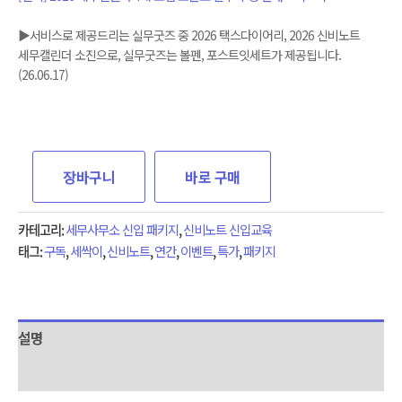
▶서비스로 제공드리는 실무굿즈 중 2026 택스다이어리, 2026 신비노트
세무캘린더 소진으로, 실무굿즈는 볼펜, 포스트잇세트가 제공됩니다.
(26.06.17)
장바구니
바로 구매
카테고리:
세무사무소 신입 패키지
,
신비노트 신입교육
태그:
구독
,
세싹이
,
신비노트
,
연간
,
이벤트
,
특가
,
패키지
설명
상품평 (0)