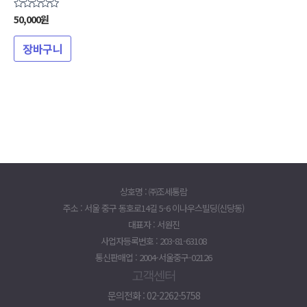
50,000
원
5
중에서
0
로
장바구니
평가됨
상호명 : ㈜조세통람
주소 : 서울 중구 동호로14길 5-6 이나우스빌딩(신당동)
대표자 : 서원진
사업자등록번호 : 203-81-63108
통신판매업 : 2004-서울중구-02126
고객센터
문의전화 : 02-2262-5758