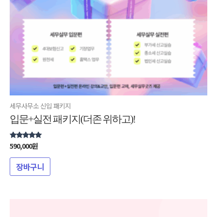
세무사무소 신입 패키지
입문+실전 패키지(더존 위하고)!
590,000
원
5 중에서
5.00
로 평가됨
장바구니