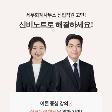
세무회계사무소 신입직원 고
민!
신비노트로 해결하세
요!
이론 중심 강의
X
실무능력 향상
을 위한 강
의!