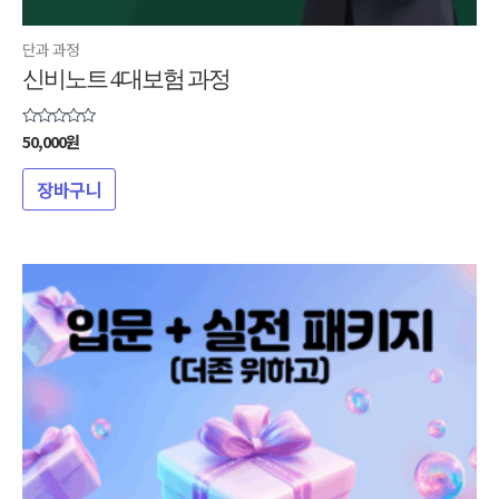
단과 과정
신비노트 4대보험 과정
50,000
원
5
중에서
0
로
장바구니
평가됨